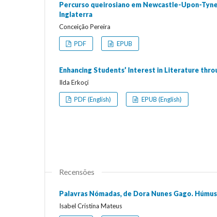
Percurso queirosiano em Newcastle-Upon-Tyne:
Inglaterra
Conceição Pereira
PDF
EPUB
Enhancing Students’ Interest in Literature thro
Ilda Erkoçi
PDF (English)
EPUB (English)
Recensões
Palavras Nómadas, de Dora Nunes Gago. Húmus
Isabel Cristina Mateus