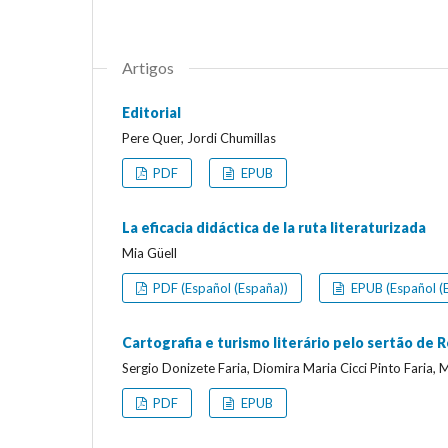
Artigos
Editorial
Pere Quer, Jordi Chumillas
PDF
EPUB
La eficacia didáctica de la ruta literaturizada
Mia Güell
PDF (Español (España))
EPUB (Español (
Cartografia e turismo literário pelo sertão de 
Sergio Donizete Faria, Diomira Maria Cicci Pinto Faria
PDF
EPUB