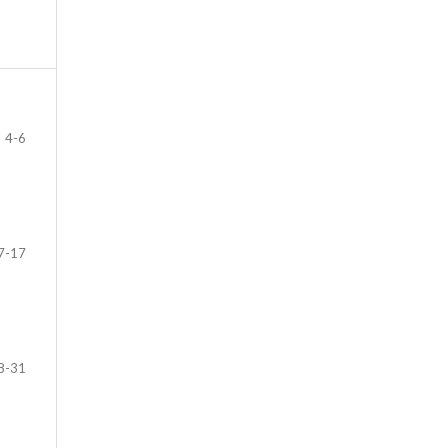
4-6
7-17
8-31