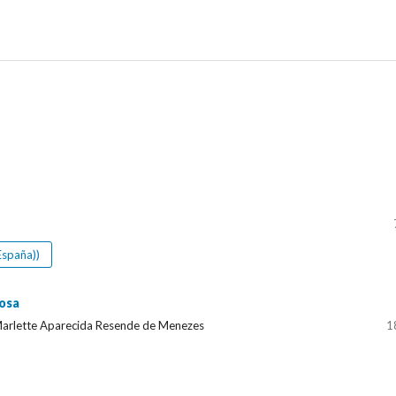
España))
Rosa
, Marlette Aparecida Resende de Menezes
1