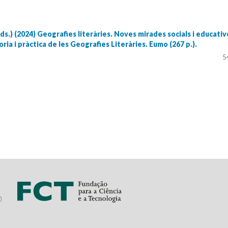
(eds.) (2024) Geografies literàries. Noves mirades socials i educativ
eoria i pràctica de les Geografies Literàries. Eumo (267 p.).
5