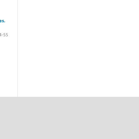
es.
4-55