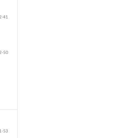
2-41
2-50
1-53