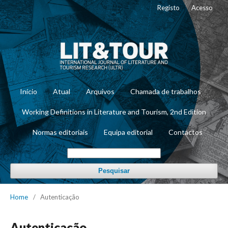
Registo
Acesso
Início
Atual
Arquivos
Chamada de trabalhos
Working Definitions in Literature and Tourism, 2nd Edition
Normas editoriais
Equipa editorial
Contactos
Pesquisar
Home
/
Autenticação
Autenticação