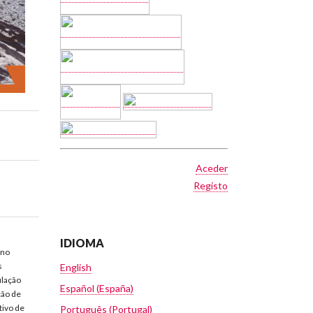
Aceder
Registo
IDIOMA
 no
s
English
ulação
Español (España)
ção de
tivo de
Português (Portugal)