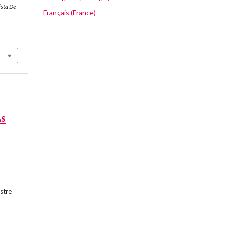
ista De
Français (France)
AS
stre