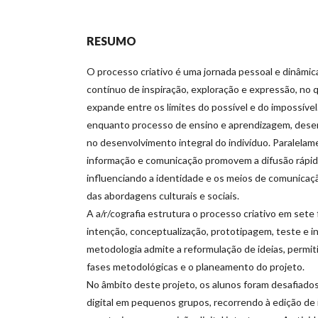
RESUMO
O processo criativo é uma jornada pessoal e dinâmica
contínuo de inspiração, exploração e expressão, no q
expande entre os limites do possível e do impossível.
enquanto processo de ensino e aprendizagem, dese
no desenvolvimento integral do indivíduo. Paralelam
informação e comunicação promovem a difusão rápi
influenciando a identidade e os meios de comunicaç
das abordagens culturais e sociais.
A a/r/cografia estrutura o processo criativo em sete f
intenção, conceptualização, prototipagem, teste e i
metodologia admite a reformulação de ideias, permiti
fases metodológicas e o planeamento do projeto.
No âmbito deste projeto, os alunos foram desafiados 
digital em pequenos grupos, recorrendo à edição de