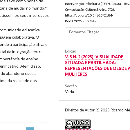
idade teve como ponto de
Intervenção Prioritária (TEIP).
Rotura – Rev
staria de mudar no mundo?”,
Comunicação, Cultura E Artes
,
5
(2).
etissem os seus interesses
https://doi.org/10.34623/2184-
8661.2025.v5i2.347
 comunidade educativa,
Formatos Citação
zagem colaborativa. O
ndo a participação ativa e
Edição
cial da integração entre
V. 5 N. 2 (2025): VISUALIDADE
 importância do ensino
SITUADA E PARTILHADA:
nificativo. Além disso,
REPRESENTAÇÕES DE E DESDE 
do abandono escolar,
MULHERES
imo da realidade dos
Secção
Varia
Direitos de Autor (c) 2025 Ricardo Me