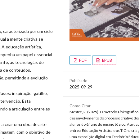
, caracterizada por um ciclo
ual a mente criativa se
 A educação artística,
mpenha um papel essencial
PDF
EPUB
ente, as tecnologias de
da de conteúdos,
ão, permitindo a evolução
Publicado
2025-09-29
ases: inspiração, gatilho,
ntervenção. Esta
Como Citar
ndo a articulação entre as
Mestre, R. (2025). O método a/r/cográfico
desenvolvimento do processo criativo do
a criar uma obra de arte
alunos do 6.º ano do ensino básico: A artic
entre a Educação Artística e as TIC na cria
 imagem, com o objetivo de
uma exposição digital em Território Educa